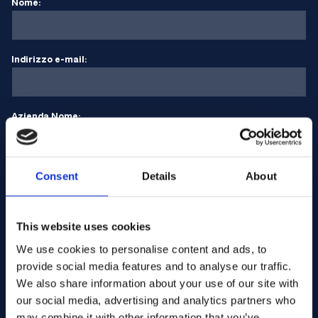
Nome:
Indirizzo e-mail:
Azienda Nome:
Inserire la quantità
Consent
Details
About
This website uses cookies
Il vostro messaggio
We use cookies to personalise content and ads, to
provide social media features and to analyse our traffic.
We also share information about your use of our site with
our social media, advertising and analytics partners who
may combine it with other information that you’ve