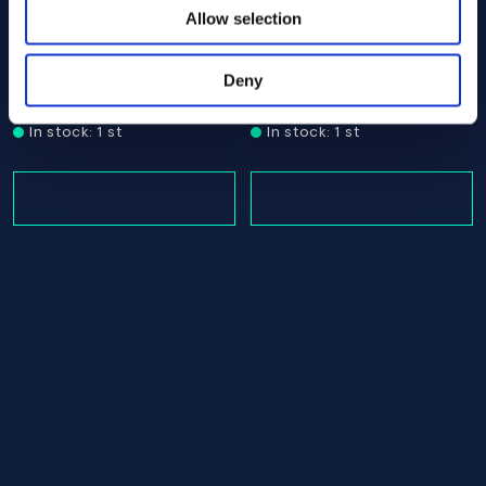
Allow selection
Nickel 200/201 Round bar 75.00 x 1525.00 ASTM B160 - 
Nickel 200/201 Round bar 7
ASTM B160
ASTM B160
Deny
Round bar
Round bar
75.00 x 1525.00
75.00 x 600.00
In stock: 1 st
In stock: 1 st