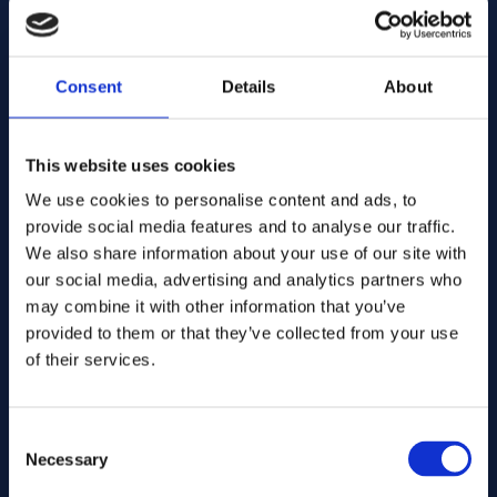
Indirizzo e-mail:
Consent
Details
About
Azienda Nome:
This website uses cookies
We use cookies to personalise content and ads, to
Inserire la quantità
provide social media features and to analyse our traffic.
We also share information about your use of our site with
our social media, advertising and analytics partners who
Il vostro messaggio
may combine it with other information that you’ve
provided to them or that they’ve collected from your use
of their services.
Consent
Necessary
Selection