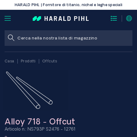
HARALD PIHL | Fornitore di titanio, nichel e leghe speciali
Casa
Prodotti
Offcuts
Alloy 718 - Offcut
Articolo n.: NS793P S2476 - 12761