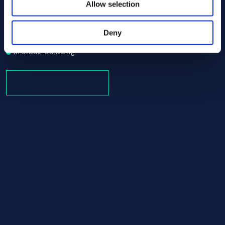
Allow selection
Alloy 718 Round bar 82.50 AMS 5663
AMS 5663
Round bar
Deny
82.50
In stock: 39.96 kg