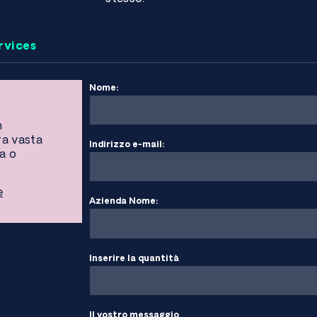
rvices
Nome:
n
ra vasta
Indirizzo e-mail:
ga o
e
Azienda Nome:
Inserire la quantità
Il vostro messaggio