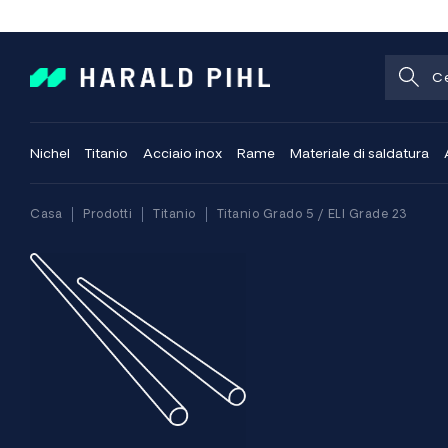
Nichel
Titanio
Acciaio inox
Rame
Materiale di saldatura
Casa
Prodotti
Titanio
Titanio Grado 5 / ELI Grade 23