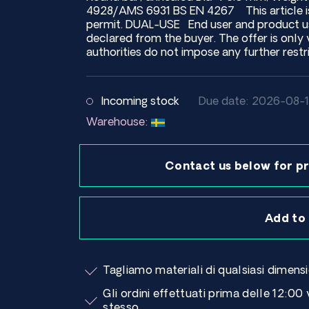
4928/AMS 6931 BS EN 4267 This article is 
permit. DUAL-USE End user and product us
declared from the buyer. The offer is only 
authorities do not impose any further restri
Incoming stock
Due date: 2026-08-
Warehouse:
Contact us below for pr
Add to
Tagliamo materiali di qualsiasi dimens
Gli ordini effettuati prima delle 12:00
stesso.