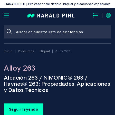
HARALD PIHL | Proveedor de titanio, níquel y aleaciones especiales
Inicio
Productos
Níquel
Alloy 263
Alloy 263
Aleación 263 / NIMONIC® 263 /
Haynes® 263: Propiedades, Aplicaciones
y Datos Técnicos
La aleación 263, también conocida como NIMONIC 263 y
Haynes 263, es una aleación de níquel-cobalto-cromo-
Seguir leyendo