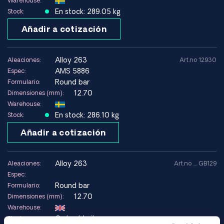
Warehouse:
Designaciones:
Aleación C-263, NIMONIC 263, Haynes
En stock: 289.05 kg
Stock:
263, UNS N07263, Werkstoffnummer 2.4650, AMS 5882
Añadir a cotización
Ventajas
Alta resistencia a temperaturas elevadas
alloy 263
Aleaciones:
Art.no 12930
Muy buena resistencia a la oxidación hasta
AMS 5886
Espec:
aproximadamente 870 °C
Round bar
Formulario:
Buena resistencia a la fluencia
12.70
Dimensiones (mm):
Muy buena soldabilidad en comparación con muchas otras
Warehouse:
superaleaciones
En stock: 286.10 kg
Stock:
Buena conformabilidad en soluciones tratadas
Añadir a cotización
Limitaciones
alloy 263
Aleaciones:
Art.no .... GB129
Mayor costo del material que las aleaciones estándar
Espec:
Requiere un tratamiento térmico controlado para un
Round bar
Formulario:
rendimiento óptimo
12.70
Dimensiones (mm):
No apto para entornos con alto contenido de azufre
Warehouse:
Orderable item
Stock: