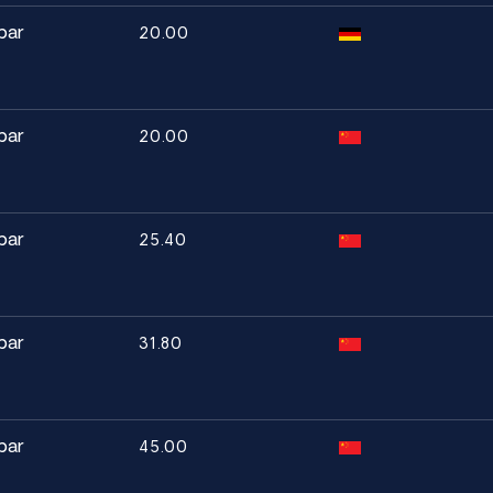
bar
20.00
bar
20.00
bar
25.40
bar
31.80
bar
45.00