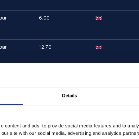
bar
6.00
turas muy altas
leación
en un rendimiento suficiente
bar
12.70
bar
16.20
Details
bar
20.00
e content and ads, to provide social media features and to analy
 our site with our social media, advertising and analytics partn
bar
25.40