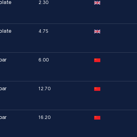
plate
2.30
 y médica
plate
4.75
bar
6.00
bar
12.70
bar
16.20