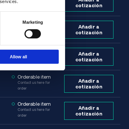
 services.
Contact us here for
cotización
order
Marketing
Orderable item
Añadir a
Contact us here for
cotización
order
Orderable item
Añadir a
Contact us here for
Allow all
cotización
order
Orderable item
Añadir a
Contact us here for
cotización
order
Orderable item
Añadir a
Contact us here for
cotización
order