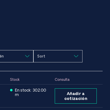
én
Stock
Consulta
En stock: 302.00
Añadir a
m
cotización