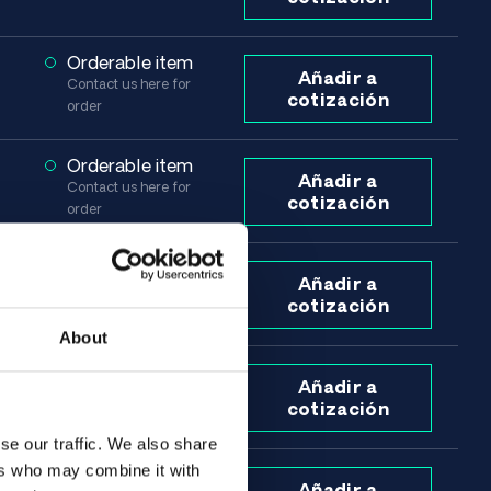
Orderable item
Añadir a
Contact us here for
cotización
order
Orderable item
Añadir a
Contact us here for
cotización
order
Orderable item
Añadir a
Contact us here for
cotización
order
About
Orderable item
Añadir a
Contact us here for
cotización
order
se our traffic. We also share
ers who may combine it with
Orderable item
Añadir a