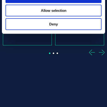
x 750.00 SEW 385 - Offcut
Alloy 36 Round bar 16.00 x 1750.00 SEW 385 - Offcut
Alloy 36 Round bar 16.00 x 
SEW 385
SEW 385
Allow selection
Round bar
Round bar
16.00 x 1750.00
16.00 x 1763.00
Deny
En stock: 1 st
En stock: 1 st