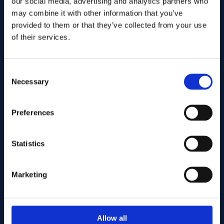
our social media, advertising and analytics partners who
may combine it with other information that you’ve
provided to them or that they’ve collected from your use
of their services.
Consent
Necessary
Selection
Enviar
Preferences
Cutting services
Statistics
Marketing
Associerade produkter
Allow all