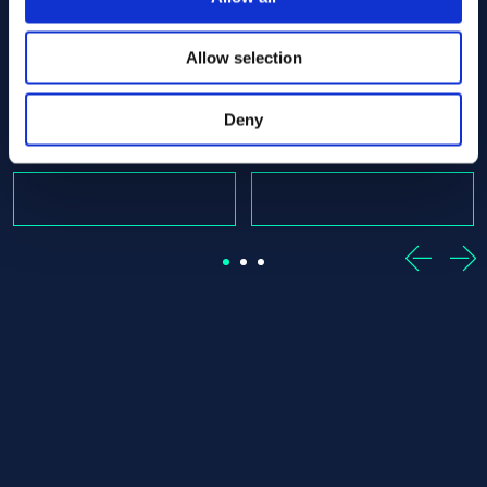
cut
0 x 880.00 ASTM B574 - Offcut
Alloy C-22 Round bar 45.00 x 1136.00 ASTM B574 - Offc
Alloy C-22 Round bar 45.00
Allow selection
ASTM B574
ASTM B574
Round bar
Round bar
45.00 x 1136.00
45.00 x 1956.00
Deny
En stock: 1 st
En stock: 1 st