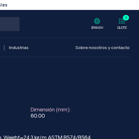
ales
0
SPANISH
QUOTE
Industrias
Sobre nosotros y contacto
Dimensión (mm):
60.00
mm, Weight=24.3 kg/m ASTM B574/B564