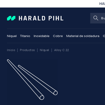
HAR
Níquel
Titanio
Inoxidable
Cobre
Material de soldadura
O
Inicio
Productos
Níquel
Alloy C 22