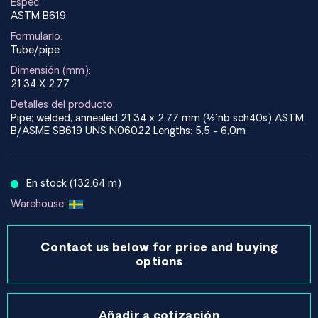
Espec:
ASTM B619
Formulario:
Tube/pipe
Dimensión (mm):
21.34 X 2.77
Detalles del producto:
Pipe; welded, annealed 21.34 x 2.77 mm (½"nb sch40s) ASTM
B/ASME SB619 UNS N06022 Lengths: 5,5 - 6,0m
En stock (132.64 m)
Warehouse:
Contact us below for price and buying
options
Añadir a cotización