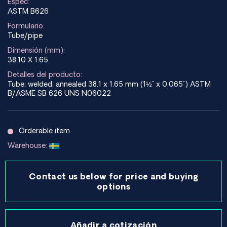
Espec:
ASTM B626
Formulario:
Tube/pipe
Dimensión (mm):
38.10 X 1.65
Detalles del producto:
Tube; welded, annealed 38.1 x 1.65 mm (1½" x 0.065") ASTM
B/ASME SB 626 UNS N06022
Orderable item
Warehouse:
Contact us below for price and buying
options
Añadir a cotización