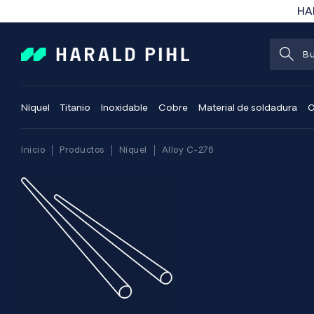
HAR
Níquel
Titanio
Inoxidable
Cobre
Material de soldadura
O
Inicio
Productos
Níquel
Alloy C-276