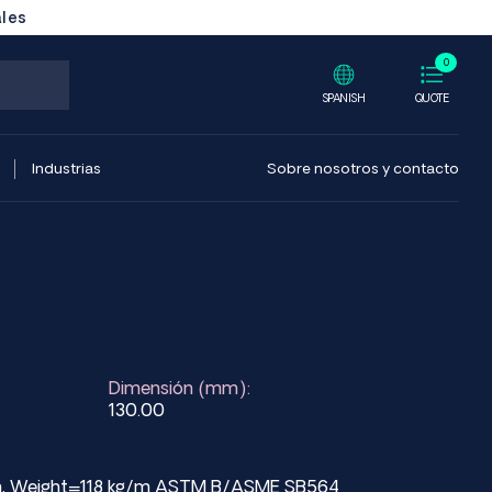
ales
0
SPANISH
QUOTE
Industrias
Sobre nosotros y contacto
Dimensión (mm):
130.00
mm, Weight=118 kg/m ASTM B/ASME SB564