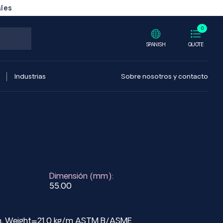
ales
0
SPANISH
QUOTE
Industrias
Sobre nosotros y contacto
Dimensión (mm):
55.00
mm, Weight=21.0 kg/m ASTM B/ASME