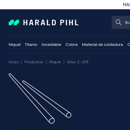
HAR
Níquel
Titanio
Inoxidable
Cobre
Material de soldadura
O
Inicio
Productos
Níquel
Alloy C-276