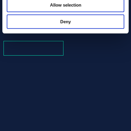
Allow selection
Alloy 600 Round bar 60.00 ASTM B166
ASTM B166
Round bar
Deny
60.00
En stock: 238.47 kg