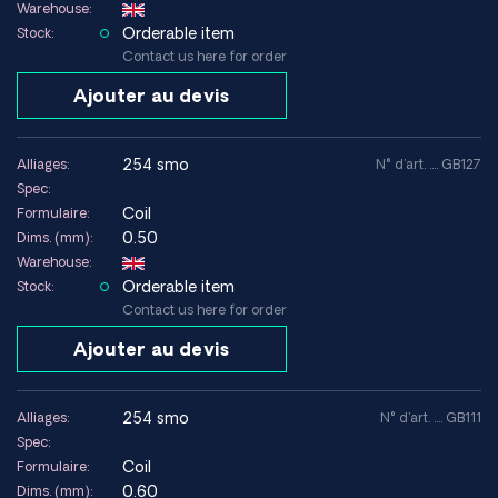
Températures très élevées, supérieures à la limite de
Warehouse:
conception de l'alliage
Orderable item
Stock:
Applications où des matériaux plus simples offrent des
Contact us here for order
performances suffisantes
Ajouter au devis
Données techniques (état recuit)
254 smo
Alliages:
N° d'art. .... GB127
Limite
Spec:
d'élasticité (0,2
~300 MPa
Coil
Formulaire:
%)
0.50
Dims. (mm):
Warehouse:
Résistance à la
~650–750 MPa
Orderable item
Stock:
traction
Contact us here for order
Allongement à
~35–50 %
Ajouter au devis
la rupture
Densité
~8,0 g/cm³
254 smo
Alliages:
N° d'art. .... GB111
Spec:
Module
~195 GPa
d'élasticité
Coil
Formulaire:
0.60
Dims. (mm):