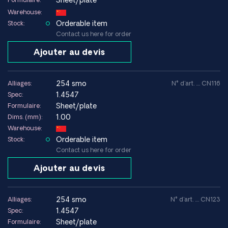
Sheet/plate
Warehouse:
Orderable item
Stock:
Contact us here for order
Ajouter au devis
254 smo
Alliages:
N° d'art. .... CN116
1.4547
Spec:
Sheet/plate
Formulaire:
1.00
Dims. (mm):
Warehouse:
Orderable item
Stock:
Contact us here for order
Ajouter au devis
254 smo
Alliages:
N° d'art. .... CN123
1.4547
Spec:
Sheet/plate
Formulaire: