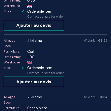
Traçabilité complète selon la norme EN 10204 3.1
0.80
Dims. (mm):
Matériaux conformes aux normes ASTM, ASME, AMS et
Warehouse:
internationales
Orderable item
Stock:
Découpe et adaptation selon le plan
Contact us here for order
Livraison rapide dans le monde entier
Ajouter au devis
254 smo
Alliages:
N° d'art. .... GB123
Spec:
Coil
Formulaire:
1.00
Dims. (mm):
Warehouse:
Orderable item
Stock:
Contact us here for order
Ajouter au devis
254 smo
Alliages:
N° d'art. .... GB114
Spec:
Sheet/plate
Formulaire: