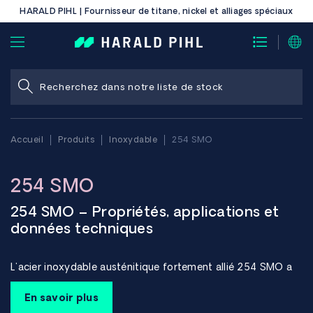
HARALD PIHL | Fournisseur de titane, nickel et alliages spéciaux
Accueil
Produits
Inoxydable
254 SMO
254 SMO
254 SMO – Propriétés, applications et
données techniques
L'acier inoxydable austénitique fortement allié 254 SMO a
été développé pour une résistance extrême à la corrosion
dans les environnements agressifs et riches en chlorures. Ce
En savoir plus