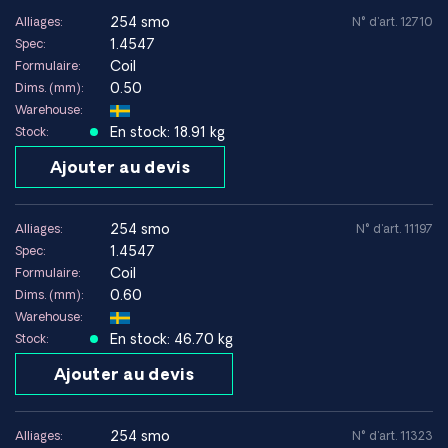
l'industrie des procédés chimiques.
254 smo
Alliages:
N° d'art. 12710
1.4547
Spec:
Type :
Acier inoxydable super-austénitique
Coil
Formulaire:
Alliage :
Fe-Cr-Ni-Mo-N (254 SMO)
0.50
Dims. (mm):
Structure :
Austénitique
Warehouse:
Désignations :
254 SMO, UNS S31254, Werkstoffnr 1.4547
En stock: 18.91 kg
Stock:
Normes :
ASTM A240, ASTM A276, ASTM A312, EN 10088
Ajouter au devis
Avantages
Résistance exceptionnelle à la corrosion par piqûres et à la
254 smo
Alliages:
N° d'art. 11197
corrosion caverneuse
1.4547
Spec:
Très bonne résistance à l’eau de mer et aux environnements
Coil
Formulaire:
chlorés
0.60
Dims. (mm):
Haute résistance mécanique par rapport à l’acier 316L
Warehouse:
Bonne soudabilité
En stock: 46.70 kg
Stock:
Convient aux hautes pressions et Procédés chimiques
Ajouter au devis
agressifs
Limitations
254 smo
Alliages:
N° d'art. 11323
Coût des matériaux supérieur à celui des aciers