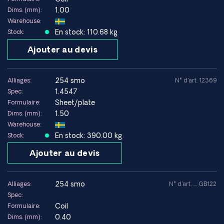
corrosion.
1.00
Dims. (mm):
Warehouse:
Résistance à la corrosion
En stock: 110.68 kg
Stock:
L'acier 254 SMO offre une résistance supérieure aux
chlorures et à la corrosion localisée par rapport aux aciers
Ajouter au devis
inoxydables conventionnels. La teneur élevée en molybdène
et en azote offre une excellente protection contre la
254 smo
Alliages:
N° d'art. 12369
corrosion par piqûres et la corrosion caverneuse, même en
1.4547
Spec:
milieu marin chaud.
Sheet/plate
Formulaire:
1.50
Dims. (mm):
Environnements où le 254 SMO est performant
Warehouse:
En stock: 390.00 kg
Stock:
Eau de mer et milieux marins
Environnements de procédés riches en chlorures
Ajouter au devis
Systèmes de dessalement
Applications haute pression présentant un risque de
corrosion
254 smo
Alliages:
N° d'art. .... GB122
Spec:
Coil
Formulaire:
Environnements à éviter
0.40
Dims. (mm):