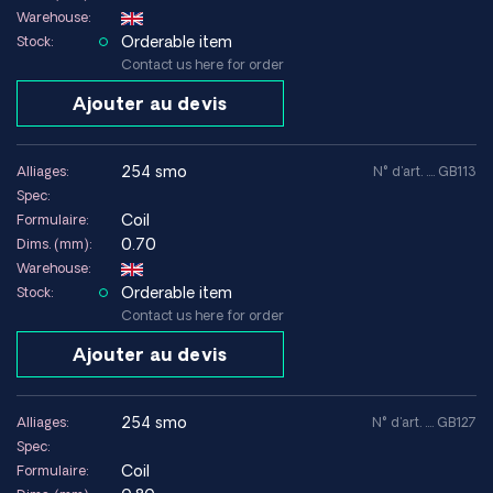
PREN Valeur
>42
Warehouse:
Orderable item
Stock:
Bonne - métal d'apport
Soudabilité
Contact us here for order
approprié recommandé
Ajouter au devis
Grâce à un réseau mondial de fournisseurs fiables, nous
proposons des solutions personnalisées et un accès rapide
254 smo
Alliages:
N° d'art. .... GB113
au matériau anticorrosion adapté à vos besoins.
Spec:
Coil
Formulaire:
Contactez-nous
0.70
pour obtenir des conseils techniques ou un
Dims. (mm):
devis ; nous vous aiderons à trouver le matériau idéal pour
Warehouse:
votre application.
Orderable item
Stock:
Contact us here for order
Achetez du 254 SMO chez HARALD PIHL
, votre
Ajouter au devis
spécialiste des aciers inoxydables fortement alliés, avec
livraison internationale.
254 smo
Alliages:
N° d'art. .... GB127
Nos atouts
Spec:
Gestion de la qualité certifiée ISO 9001 et AS9120
Coil
Formulaire: