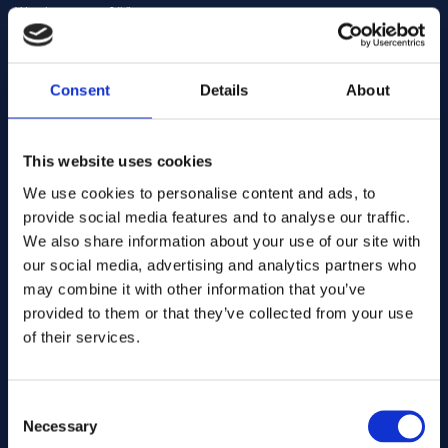
Warehouse:
Orderable item
Stock:
Contact us here for order
Ajouter au devis
Consent
Details
About
254 smo
Alliages:
N° d'art. .... GB123
This website uses cookies
Spec:
We use cookies to personalise content and ads, to
Sheet/plate
Formulaire:
provide social media features and to analyse our traffic.
1.50
Dims. (mm):
We also share information about your use of our site with
Warehouse:
Orderable item
Stock:
our social media, advertising and analytics partners who
Contact us here for order
may combine it with other information that you’ve
provided to them or that they’ve collected from your use
Ajouter au devis
of their services.
254 smo
Alliages:
N° d'art. .... CN122
1.4547
Spec:
Consent
Coil
Formulaire:
Necessary
Selection
0.40
Dims. (mm):