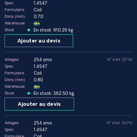
1.4547
Spec:
austénitiques standard
Coil
Formulaire:
Peut nécessiter une procédure de soudage contrôlée pour
0.70
Dims. (mm):
des performances optimales
Warehouse:
Non conçu pour des températures très élevées, supérieures
En stock: 910.26 kg
Stock:
à la limite de conception
Ajouter au devis
Applications typiques
Offshore et Environnement marin
254 smo
Alliages:
N° d'art. 12736
Tuyauteries, échangeurs de chaleur et composants en milieu
1.4547
Spec:
marin.
Coil
Formulaire:
Dessalement
0.80
Dims. (mm):
Tuyauteries et systèmes haute pression dans les usines de
Warehouse:
dessalement.
En stock: 362.50 kg
Stock:
Industrie chimique
Ajouter au devis
Réacteurs, réservoirs et échangeurs de chaleur en milieu
chloré.
Technologies environnementales
254 smo
Alliages:
N° d'art. 12370
Équipements de traitement des gaz de combustion et de
1.4547
Spec:
procédés soumis à des exigences élevées en matière de
Coil
Formulaire: