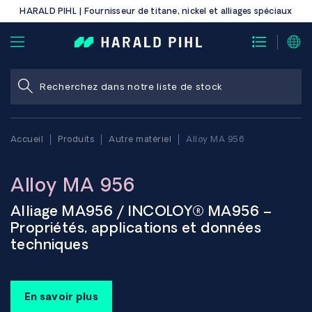
HARALD PIHL | Fournisseur de titane, nickel et alliages spéciaux
Accueil
Produits
Autre matériel
Alloy MA 956
Alloy MA 956
Alliage MA956 / INCOLOY® MA956 –
Propriétés, applications et données
techniques
L'alliage MA956, également connu sous le nom d'INCOLOY®
MA956 (UNS S67956), est un alliage fer-chrome-aluminium
En savoir plus