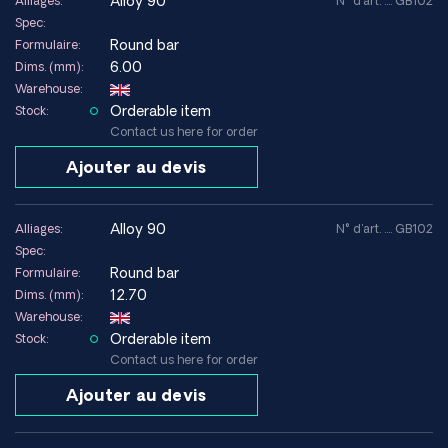
alloy 90
Alliages:
N° d'art. .... GB102
Livraison internationale rapide depuis l'Europe
Spec:
Round bar
Formulaire:
6.00
Dims. (mm):
Warehouse:
Orderable item
Stock:
Contact us here for order
Ajouter au devis
alloy 90
Alliages:
N° d'art. .... GB102
Spec:
Round bar
Formulaire:
12.70
Dims. (mm):
Warehouse:
Orderable item
Stock:
Contact us here for order
Ajouter au devis