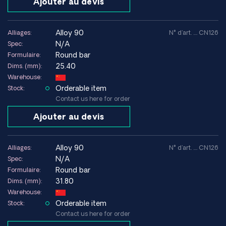
Ajouter au devis
alloy 90
Alliages:
N° d'art. .... CN126
N/A
Spec:
Round bar
Formulaire:
25.40
Dims. (mm):
Warehouse:
Orderable item
Stock:
Contact us here for order
Ajouter au devis
alloy 90
Alliages:
N° d'art. .... CN126
N/A
Spec:
Round bar
Formulaire:
31.80
Dims. (mm):
Warehouse:
Orderable item
Stock:
Contact us here for order