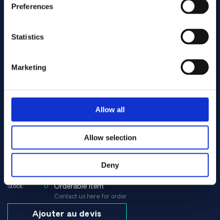
Preferences
alloy 90
Alliages:
N° d'art. .... GB107
Spec:
Statistics
Sheet/plate
Formulaire:
4.75
Dims. (mm):
Warehouse:
Marketing
Orderable item
Stock:
Contact us here for order
Ajouter au devis
Allow all
alloy 90
Alliages:
N° d'art. .... CN102
Allow selection
N/A
Spec:
Round bar
Formulaire:
6.00
Deny
Dims. (mm):
Warehouse:
Orderable item
Stock:
Contact us here for order
Ajouter au devis