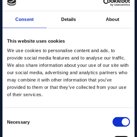
alloy 90
Alliages:
N° d'art. .... GB122
Spec:
Consent
Details
About
Sheet/plate
Formulaire:
2.00
Dims. (mm):
Warehouse:
This website uses cookies
Orderable item
Stock:
We use cookies to personalise content and ads, to
Contact us here for order
provide social media features and to analyse our traffic.
Ajouter au devis
We also share information about your use of our site with
our social media, advertising and analytics partners who
may combine it with other information that you’ve
alloy 90
Alliages:
N° d'art. .... GB133
Spec:
provided to them or that they’ve collected from your use
Sheet/plate
Formulaire:
of their services.
2.30
Dims. (mm):
Warehouse:
Orderable item
Stock:
Consent
Contact us here for order
Necessary
Selection
Ajouter au devis