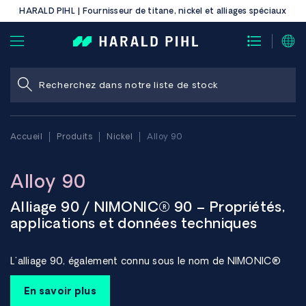
HARALD PIHL | Fournisseur de titane, nickel et alliages spéciaux
Accueil
Produits
Nickel
Alloy 90
Alloy 90
Alliage 90 / NIMONIC® 90 – Propriétés,
applications et données techniques
L'alliage 90, également connu sous le nom de NIMONIC®
90, est un superalliage nickel-cobalt-chrome à
durcissement structural, conçu pour offrir une résistance
En savoir plus