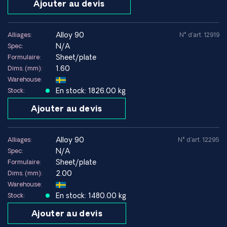
Ajouter au devis
Données techniques (obsolètes) état)
Limite
alloy 90
Alliages:
N° d'art. 12919
d'élasticité
~650–900 MPa
N/A
Spec:
(0,2 %)
Sheet/plate
Formulaire:
Résistance à
1.60
Dims. (mm):
~950–1200 MPa
la traction
Warehouse:
En stock: 1826.00 kg
Stock:
Allongement à
~10–20 %
la rupture
Ajouter au devis
Densité
~8,18 g/cm³
alloy 90
Alliages:
N° d'art. 12295
Module
N/A
~210 GPa
Spec:
d'élasticité
Sheet/plate
Formulaire:
2.00
Dims. (mm):
Température
Warehouse:
maximale
≤920 °C
recommandée
En stock: 1480.00 kg
Stock:
Ajouter au devis
Bonne – le choix de la méthode et
un traitement thermique après