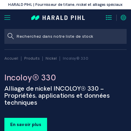
HARALD PIHL | Fournisseur de titane, nickel et alliages spéciaux
Accueil
Produits
Nickel
Incoloy® 330
Incoloy® 330
Alliage de nickel INCOLOY® 330 –
Propriétés, applications et données
techniques
L'alliage INCOLOY 330 est un alliage austénitique nickel-
fer-chrome présentant une bonne résistance mécanique à
En savoir plus