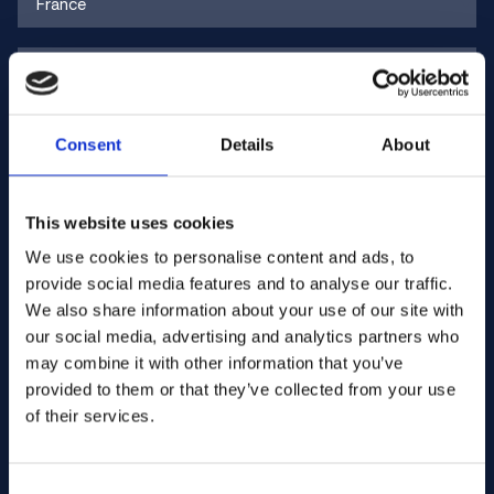
Alliage :
Ni-Fe-Cr-Si
Structure :
alliage austénitique
Désignations :
INCOLOY Alloy 330, Alloy 330, UNS
N08330, Werkstoff 1.4886
Composition typique :
Ni ~34–37 %, Cr ~17–20 %, Si ~1–
1,5 %, Fe ~reste
Consent
Details
About
Avantages
This website uses cookies
Bonne résistance à l’oxydation à haute température
We use cookies to personalise content and ads, to
Bonne résistance à la carburation
provide social media features and to analyse our traffic.
Bonne résistance mécanique à haute température
We also share information about your use of our site with
températures
Structure austénitique stable
our social media, advertising and analytics partners who
Convient pour un fonctionnement à long terme dans les
may combine it with other information that you’ve
fours de chauffage et les équipements de process
provided to them or that they’ve collected from your use
FILTRE
of their services.
Limitations
Contactez-nous si vous recherchez cet alliage !
Non trempable
Consent