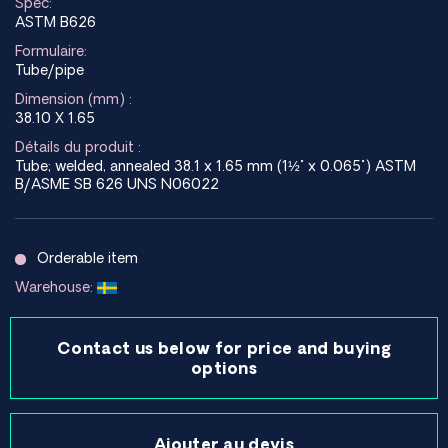
Spec:
ASTM B626
Formulaire:
Tube/pipe
Dimension (mm) :
38.10 X 1.65
Détails du produit :
Tube; welded, annealed 38.1 x 1.65 mm (1½" x 0.065") ASTM
B/ASME SB 626 UNS N06022
Orderable item
Warehouse:
Contact us below for price and buying
options
Ajouter au devis