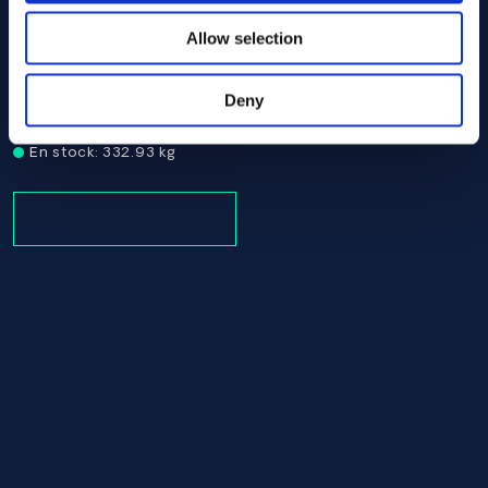
Allow selection
Alloy 800 Round bar 30.00 ASTM B408
ASTM B408
Deny
Round bar
30.00
En stock: 332.93 kg